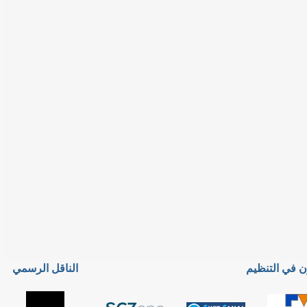
 في التنظيم
الناقل الرسمي